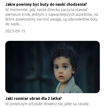
Jakie powinny być buty do nauki chodzenia?
W momencie, gdy nasze dziecko zaczyna stawiać
pierwsze kroki, jednym z najważniejszych aspektów, na
które powinniśmy zwrócić uwagę, są odpowiednie buty
do nauki...
2023-09-15
Jaki rozmiar ubrań dla 2 latka?
W poniższym artykule dowiesz się, jakie są zasady