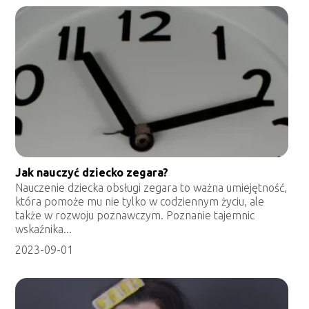
Jak nauczyć dziecko zegara?
Nauczenie dziecka obsługi zegara to ważna umiejętność,
która pomoże mu nie tylko w codziennym życiu, ale
także w rozwoju poznawczym. Poznanie tajemnic
wskaźnika...
2023-09-01