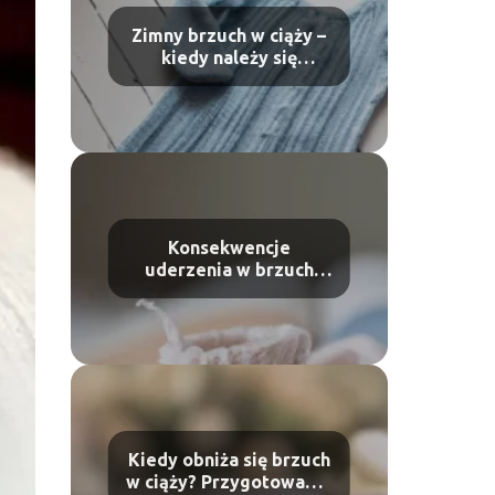
Zimny brzuch w ciąży –
kiedy należy się
martwić?
Konsekwencje
uderzenia w brzuch
podczas ciąży – czym to
grozi?
Kiedy obniża się brzuch
w ciąży? Przygotowanie