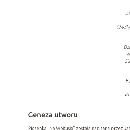
Ju
Chwilę
Dzi
W
St
By
Kr
Geneza utworu
Piosenka „Na Wojtusia” została napisana przez Jan