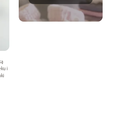
do porodu
ką
ku i
ki