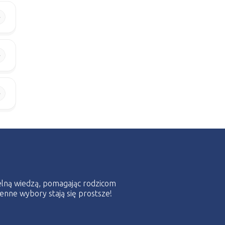
telną wiedzą, pomagając rodzicom
nne wybory stają się prostsze!