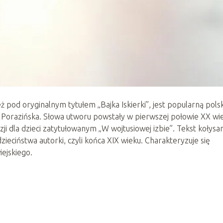
ż pod oryginalnym tytułem „Bajka Iskierki”, jest popularną pols
a Porazińska. Słowa utworu powstały w pierwszej połowie XX wie
i dla dzieci zatytułowanym „W wojtusiowej izbie”. Tekst kołysan
dzieciństwa autorki, czyli końca XIX wieku. Charakteryzuje się
iejskiego.