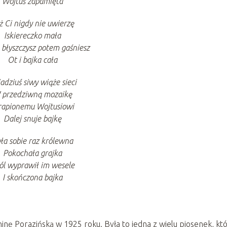
Wojtuś zapamięta
ż Ci nigdy nie uwierzę
Iskiereczko mała
 błyszczysz potem gaśniesz
Ot i bajka cała
adziuś siwy wiąże sieci
 przedziwną mozaikę
rapionemu Wojtusiowi
Dalej snuje bajkę
ła sobie raz królewna
Pokochała grajka
ól wyprawił im wesele
I skończona bajka
inę Porazińską w 1925 roku. Była to jedna z wielu piosenek, kt