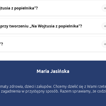
jtusia z popielnika”?
j przy tworzeniu „Na Wojtusia z popielnika”?
”?
Maria Jasińska
tematy zdrowia, dzieci i zakupów. Chcemy dzielić się z Wami rze
e zagadnienia w przystępny sposób. Razem sprawiamy, że codzie