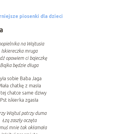
niejsze piosenki dla dzieci
a
popielnika na Wojtusia
Iskiereczka mruga
dź opowiem ci bajeczkę
Bajka będzie długa
yła sobie Baba Jaga
iała chatkę z masła
 tej chatce same dziwy
Pst iskierka zgasła
rzy Wojtuś patrzy duma
Łzą zaszły oczęta
muś mnie tak okłamała