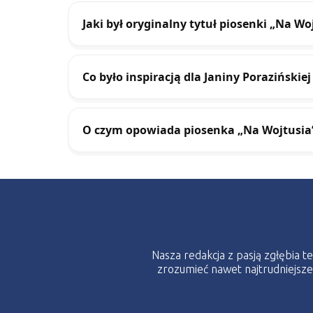
Jaki był oryginalny tytuł piosenki „Na Wo
Co było inspiracją dla Janiny Porazińskie
O czym opowiada piosenka „Na Wojtusia
Nasza redakcja z pasją zgłębia 
zrozumieć nawet najtrudniejsz