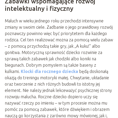
Zabawki wspomagające rozwój
intelektualny i fizyczny
Maluch w wieku jednego roku przechodzi intensywne
zmiany w swoim ciele. Zadbanie o jego prawidłowy rozwój
poznawczy powinno więc być priorytetem dla każdego
rodzica. Cel ten realizować można za pomocą wielu zabaw
– z pomocą przychodzą takie gry, jak „A kuku!” albo
gonitwa. Motoryczną sprawność dziecko rozwinie za
sprawą takich zabawek jak chodziki albo koniki na
biegunach. Dobrym pomysłem są także baseny z
kulkami.
Klocki dla rocznego dziecka
będą doskonałą
okazją do treningu motoryki małej. Chwytanie, układanie
oraz tworzenie z nich różnych budowli to istotny jej
element. Nie należy jednak lekceważyć psychicznej strony
rozwoju malucha. Roczne dziecko dopiero uczy się
nazywać rzeczy po imieniu – w tym procesie można mu
pomóc za pomocą zabawek, które dźwiękiem i obrazem
nauczą go korzystania z zarówno mowy mówionej, jak i,